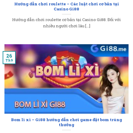
Hướng dẫn chơi roulette – Các luật chơi cơ bản tại
Casino Gi88
Hướng dẫn chơi roulette cơ bản tại Casino Gi88. Đối với
nhiều người chơi lâu [...]
26
Th9
Bom lì xì – Gi88 hướng dẫn chơi game đặt bom trúng
thưởng