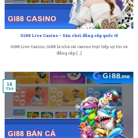
Gi88 Live Casino – Sân chơi đẳng cấp quốc tế
Gi88 Live Casino, Gi88 là nhà cái casino trực tiếp uy tín và
đẳng cấp [...]
14
Th9