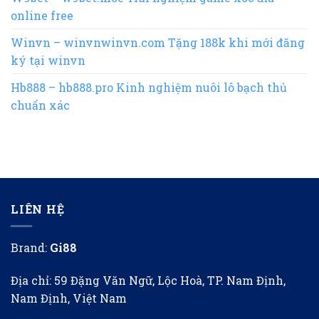
online free
Winvn – winvnwinvn.com Tặng 188k khi mới đăng
ký tại winvn
Hb888 – hb888.pro Kinh nghiệm nuôi lô bạch thủ
chuẩn xác
LIÊN HỆ
Brand:
Gi88
Địa chỉ: 59 Đặng Văn Ngữ, Lộc Hoà, TP. Nam Định,
Nam Định, Việt Nam