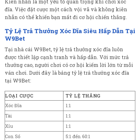
Kiên nhẫn là một yếu tố quan trọng khi chơi xóc
đĩa. Việc đặt cược một cách vội vã và không kiên
nhẫn có thể khiến bạn mất đi cơ hội chiến thắng.
Tỷ Lệ Trả Thưởng Xóc Đĩa Siêu Hấp Dẫn Tại
W9Bet
Tại nhà cái W9Bet, tỷ lệ trả thưởng xóc đĩa luôn
được thiết lập cạnh tranh và hấp dẫn. Với mức trả
thưởng cao, người chơi có cơ hội kiếm lời lớn từ mỗi
ván chơi. Dưới đây là bảng tỷ lệ trả thưởng xóc đĩa
tại W9Bet:
LOẠI CƯỢC
TỶ LỆ THẮNG
Xóc Đĩa
1:1
Tài
1:1
Xỉu
1:1
Con Số
5:1 đến 60:1