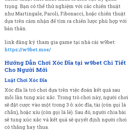
trọng. Bạn có thể thử nghiệm với các chiến thuật
như Martingale, Paroli, Fibonacci, hoặc chiến thuật
dựa trên cảm nhận để tìm ra chiến lược phù hợp với
bản thân.
link đăng ký tham gia game tại nhà cái w9bet:
https://w9bet.moe/
Hướng Dẫn Chơi Xóc Đĩa tại w9bet Chi Tiết
Cho Người Mới
Luật Chơi Xóc Đĩa
Xóc đĩa là trò chơi dựa trên việc đoán kết quả sau
mỗi lần tung xúc xắc. Trong trò chơi này, người chơi
sẽ đặt cược vào một trong 3 ô: xóc đĩa, tài (còn gọi là
chẵn), hoặc xỉu (còn gọi là lẻ). Sau đó, người chia bài
sẽ tung xúc xắc và kết quả sẽ quyết định người chơi
có thắng hay thua.