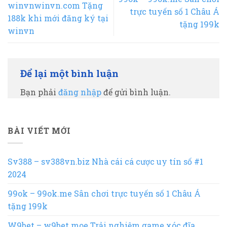
winvnwinvn.com Tặng
trực tuyến số 1 Châu Á
188k khi mới đăng ký tại
tặng 199k
winvn
Để lại một bình luận
Bạn phải
đăng nhập
để gửi bình luận.
BÀI VIẾT MỚI
Sv388 – sv388vn.biz Nhà cái cá cược uy tín số #1
2024
99ok – 99ok.me Sân chơi trực tuyến số 1 Châu Á
tặng 199k
W9bet – w9bet.moe Trải nghiệm game xóc đĩa