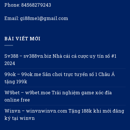
Phone: 84568279243
Email:
gi88me1@gmail.com
BÀI VIẾT MỚI
Sv388 – sv388vn.biz Nhà cái cá cược uy tín số #1
2024
99ok – 99ok.me Sân chơi trực tuyến số 1 Châu Á
tặng 199k
W9bet – w9bet.moe Trải nghiệm game xóc đĩa
online free
Winvn – winvnwinvn.com Tặng 188k khi mới đăng
ký tại winvn