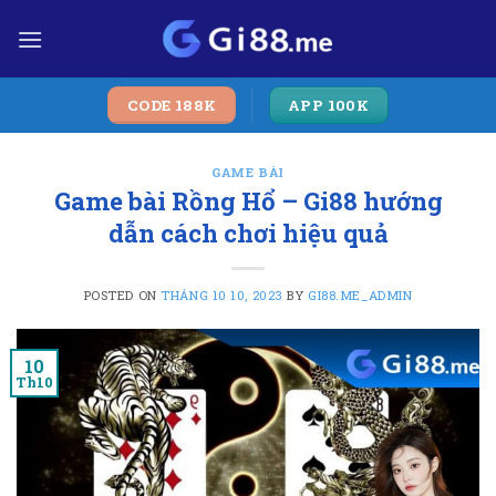
Skip
to
content
CODE 188K
APP 100K
GAME BÀI
Game bài Rồng Hổ – Gi88 hướng
dẫn cách chơi hiệu quả
POSTED ON
THÁNG 10 10, 2023
BY
GI88.ME_ADMIN
10
Th10