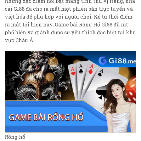
những đặc điểm nổi bật mang tính thú vị riêng, nhà
cái Gi88 đã cho ra mắt một phiên bản trực tuyến và
việt hóa để phù hợp với người chơi. Kẻ từ thời điểm
ra mắt tới hiện nay, Game bài Rồng Hổ Gi88 đã rất
phổ biến và giành được sự yêu thích đặc biệt tại khu
vực Châu Á.
Rồng hổ