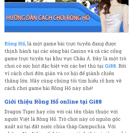
Rồng Hổ
, là một game bài trực tuyến đang được
thịnh hành tại các sòng bài Casino và cả các cổng
game trực tuyến tại khu vực Châu Á. Đây là một trò
chơi có sức hút đặc biệt với các bet thủ tại
Gi88
. Bởi
vì cách chơi đởn giản và cơ hội để giành chiến
thắng lớn. Hãy cùng chúng tôi tìm hiểu rõ hơn về
cách chơi game bài Rồng Hổ này nhé!
Giới thiệu Rồng Hổ online tại Gi88
Dragon Tiger hay còn với cái tên thân thuộc với
người Việt là Rồng Hổ. Trò chơi này có nguồn gốc
xuất xứ tại đất nước chùa tháp Campuchia. Với