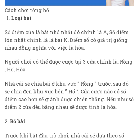
Cách chơi rồng hổ
Loại bài
Số điểm của lá bài nhỏ nhất đó chính là A, Số điểm
lớn nhất chính là lá bài K, Điểm số có giá trị giống
nhau đồng nghĩa với việc là hòa.
Người chơi có thể được cược tại 3 cửa chính là: Rồng
, Hổ, Hòa.
Nhà cái sẽ chia bài ở khu vực ” Rồng ” trước, sau đó
sẽ chia đến khu vực bên ” Hổ “. Cửa cược nào có số
điểm cao hơn sẽ giành được chiến thắng. Nếu như số
điểm 2 cửa đều bằng nhau sẽ được tính là hòa.
2.
Bỏ bài
Trước khi bắt đầu trò chơi, nhà cái sẽ dựa theo số