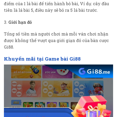
điểm của 1 lá bài để tiến hành bỏ bài, Ví dụ: cây đầu
tiên là lá bài 5, điều này sẽ bỏ ra 5 lá bài trước.
3.
Giới hạn đỏ
Tổng số tiền mà người chơi mà mỗi ván chơi nhận
được không thể vượt qua giới giạn đỏ của bàn cược
Gi88.
Khuyến mãi tại Game bài Gi88